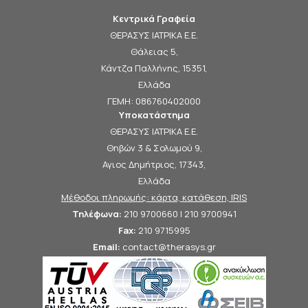
Κεντρικά Γραφεία
ΘΕΡΑΣΥΣ ΙΑΤΡΙΚΑ Ε.Ε.
Θάλειας 5,
Κάντζα Παλλήνης, 15351,
Ελλάδα
ΓΕΜΗ: 086760402000
Υποκατάστημα
ΘΕΡΑΣΥΣ ΙΑΤΡΙΚΑ Ε.Ε.
Θηβών 3 & Σολωμού 9,
Αγιος Δημήτριος, 17343,
Ελλάδα
Μέθοδοι πληρωμής: κάρτα, κατάθεση, IRIS
Τηλέφωνα:
210 9700660 | 210 9700941
Fax:
210 9715995
Email:
contact@therasys.gr