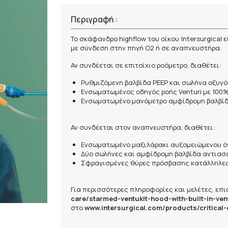
Περιγραφή :
Το σκάφανδρο highflow του οίκου Intersurgical
με σύνδεση στην πηγή O2 ή σε αναπνευστήρα.
Αν συνδέεται σε επιτοίχιο ροόμετρο, διαθέτει:
Ρυθμιζόμενη βαλβίδα PEEP και σωλήνα οξυγό
Ενσωματωμένος οδηγός ροής Venturi με 100%
Eνσωματωμένο μανόμετρο αμφίδρομη βαλβίδ
Αν συνδέεται στον αναπνευστήρα, διαθέτει:
Ενσωματωμένο μαξιλάρακι αυξομειώμενου ό
Δύο σωλήνες και αμφίδρομη βαλβίδα αντια
Σφραγισμένες θύρες πρόσβασης κατάλληλες 
Για περισσότερες πληροφορίες και μελέτες, επισ
care/starmed-ventukit-hood-with-built-in-ven
στο
www.intersurgical.com/products/critical