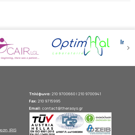
Τηλέφωνα:
210 9700660 | 210 9700941
Fax:
210 9715995
Email:
contact@therasys.gr
ση, IRIS