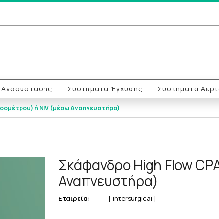
& Ανασύστασης
Συστήματα Έγχυσης
Συστήματα Αερ
Ροομέτρου) ή NIV (μέσω Αναπνευστήρα)
Σκάφανδρο High Flow CPA
Αναπνευστήρα)
Εταιρεία:
[ Intersurgical ]