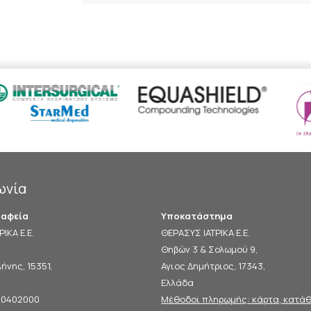
ωνία
ραφεία
Υποκατάστημα
ΙΚΑ Ε.Ε.
ΘΕΡΑΣΥΣ ΙΑΤΡΙΚΑ Ε.Ε.
Θηβών 3 & Σολωμού 9,
ήνης, 15351,
Αγιος Δημήτριος, 17343,
Ελλάδα
60402000
Μέθοδοι πληρωμής: κάρτα, κατάθε