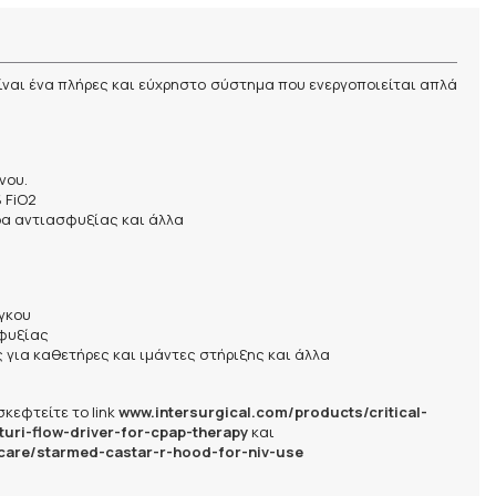
 είναι ένα πλήρες και εύχρηστο σύστημα που ενεργοποιείται απλά
νου.
 FiO2
α αντιασφυξίας και άλλα
γκου
σφυξίας
για καθετήρες και ιμάντες στήριξης και άλλα
κεφτείτε το link
www.intersurgical.com/products/critical-
turi-flow-driver-for-cpap-therapy
και
-care/starmed-castar-r-hood-for-niv-use