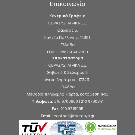
Επικοινωνία
Κεντρικά Γραφεία
ΘΕΡΑΣΥΣ ΙΑΤΡΙΚΑ Ε.Ε.
Θάλειας 5,
Κάντζα Παλλήνης, 15351,
Ελλάδα
ΓΕΜΗ: 086760402000
Υποκατάστημα
ΘΕΡΑΣΥΣ ΙΑΤΡΙΚΑ Ε.Ε.
Θηβών 3 & Σολωμού 9,
Αγιος Δημήτριος, 17343,
Ελλάδα
Μέθοδοι πληρωμής: κάρτα, κατάθεση, IRIS
Τηλέφωνα:
210 9700660 | 210 9700941
Fax:
210 9715995
Email:
contact@therasys.gr