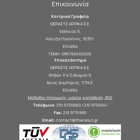
Επικοινωνία
Κεντρικά Γραφεία
ΘΕΡΑΣΥΣ ΙΑΤΡΙΚΑ Ε.Ε.
Θάλειας 5,
Κάντζα Παλλήνης, 15351,
Ελλάδα
ΓΕΜΗ: 086760402000
Υποκατάστημα
ΘΕΡΑΣΥΣ ΙΑΤΡΙΚΑ Ε.Ε.
Θηβών 3 & Σολωμού 9,
Αγιος Δημήτριος, 17343,
Ελλάδα
Μέθοδοι πληρωμής: κάρτα, κατάθεση, IRIS
Τηλέφωνα:
210 9700660 | 210 9700941
Fax:
210 9715995
Email:
contact@therasys.gr